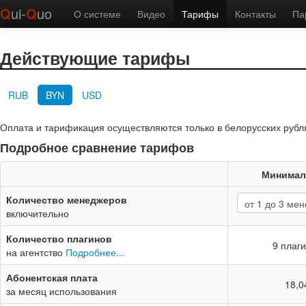
Q
ui-
Q
uo
О системе
Видео
Тарифы
Контакты
Па
Действующие тарифы
RUB
BYN
USD
Оплата и тарификация осуществляются только в белорусских рубл
Подробное сравнение тарифов
Минима
Количество менеджеров
включительно
Количество плагинов
9 плаг
на агентство
Подробнее...
Абонентская плата
18,0
за месяц использования