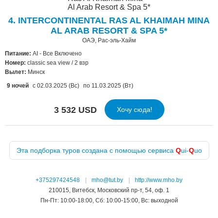
4. INTERCONTINENTAL RAS AL KHAIMAH MINA
AL ARAB RESORT & SPA 5*
ОАЭ, Рас-эль-Хайм
Питание:
AI - Все Включено
Номер:
classic sea view / 2 взр
Вылет:
Минск
9 ночей
с 02.03.2025 (Вс)
по 11.03.2025 (Вт)
3 532 USD
Хочу сюда!
Эта подборка туров создана с помощью сервиса
Q
ui-
Q
uo
+375297424548
|
mho@tut.by
|
http://www.mho.by
210015, Витебск, Московский пр-т, 54, оф. 1
Пн-Пт: 10:00-18:00, Сб: 10:00-15:00, Вс: выходной